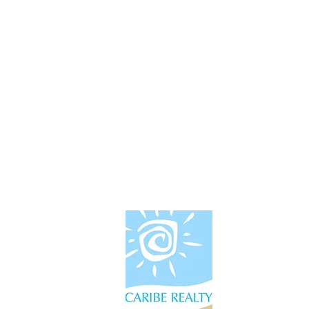
Información
Tel: +52 55 444
Tel: +52 998 168
Email:
cariberealtyin