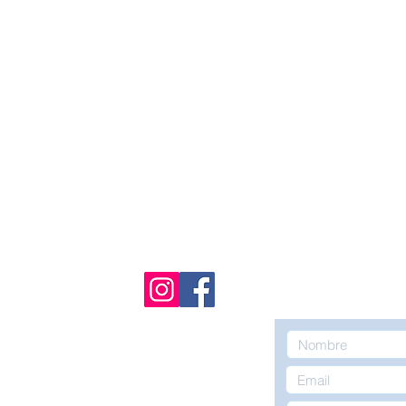
Dejános tu inf
 de contacto
contactaremos
7 6147
 5951
fo@gmail.com