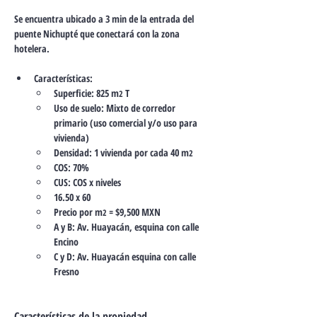
Se encuentra ubicado a 3 min de la entrada del 
puente Nichupté que conectará con la zona 
hotelera.
Características:
Superficie: 825 m
 T
2
Uso de suelo: Mixto de corredor 
primario (uso comercial y/o uso para 
vivienda)
Densidad: 1 vivienda por cada 40 m
2
COS: 70%
CUS: COS x niveles
16.50 x 60
Precio por m
 = $9,500 MXN
2
A y B: Av. Huayacán, esquina con calle 
Encino
C y D: Av. Huayacán esquina con calle 
Fresno
Características de la propiedad