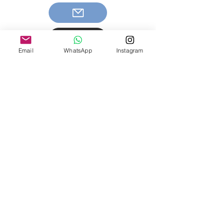
Email
WhatsApp
Instagram
Información de contacto
Tel:
+52 55 4447 6147
Tel:
+52 998 168 5951
Email: cariberealtyinfo@gmail.com
© 2025 Caribe Realty México