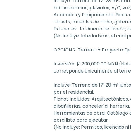
Incluye: Terreno de 171.28 m², obr
hidrosanitarias, pluviales, A/C, v
Acabados y Equipamiento: Pisos, c
closets, muebles de baño, griferí
Exteriores: Jardinería de diseño,
(No incluye: Interiorismo, el cual
OPCIÓN 2: Terreno + Proyecto Eje
Inversión: $1,200,000.00 MXN (Nota:
corresponde únicamente al terr
Incluye: Terreno de 171.28 m² jun
por el residencial.
Planos incluidos: Arquitectónicos, 
albañilerías, cancelería, herrería
Herramientas de obra: Catálogo 
obra listo para ejecutar.
(No incluye: Permisos, licencias ni 