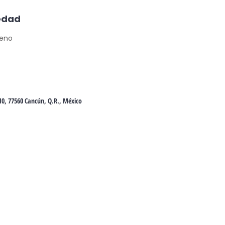
iedad
reno
10, 77560 Cancún, Q.R., México