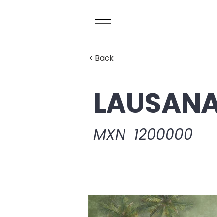
< Back
LAUSAN
MXN
1200000