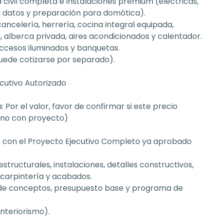
a civil completa e instalaciones premium (eléctricas, 
oz, datos y preparación para domótica).
ancelería, herrería, cocina integral equipada, 
a, alberca privada, aires acondicionados y calentador.
 accesos iluminados y banquetas.
 puede cotizarse por separado).
cutivo Autorizado
 Por el valor, favor de confirmar si este precio 
eno con proyecto)
to con el Proyecto Ejecutivo Completo ya aprobado 
estructurales, instalaciones, detalles constructivos, 
, carpintería y acabados.
de conceptos, presupuesto base y programa de 
interiorismo).