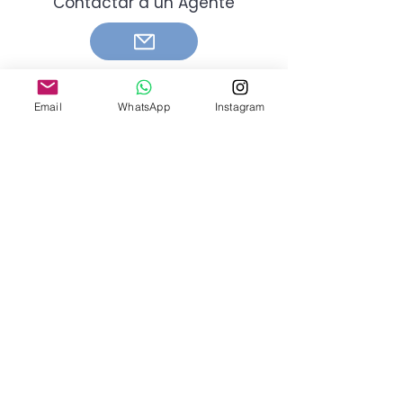
Contactar a un Agente
Email
WhatsApp
Instagram
Información de contacto
Tel:
+52 55 4447 6147
Tel:
+52 998 168 5951
Email: cariberealtyinfo@gmail.com