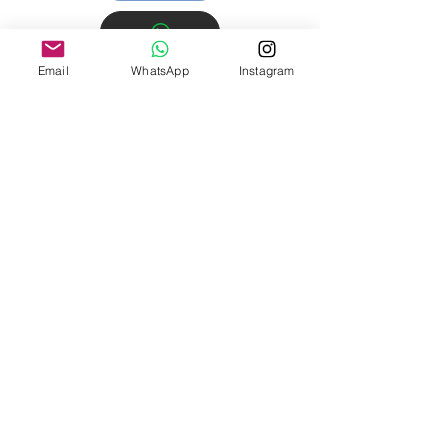
Email
WhatsApp
Instagram
Información de contacto
Tel:
+52 55 4447 6147
Tel:
+52 998 168 5951
Email: cariberealtyinfo@gmail.com
© 2025 Caribe Realty México
Dejános tu información y te
contactaremos lo antes