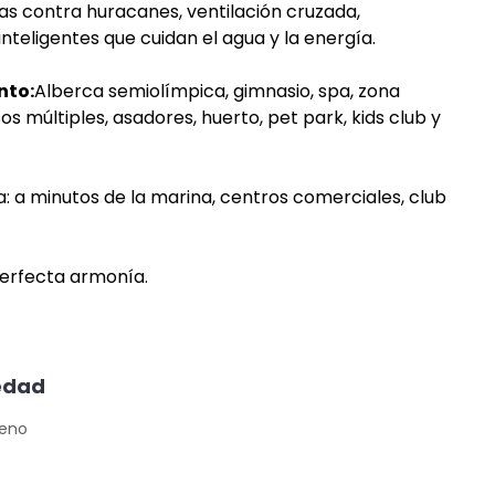
as contra huracanes, ventilación cruzada, 
teligentes que cuidan el agua y la energía.
nto:
Alberca semiolímpica, gimnasio, spa, zona 
os múltiples, asadores, huerto, pet park, kids club y 
a: a minutos de la marina, centros comerciales, club 
perfecta armonía.
iedad
reno